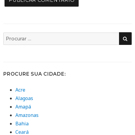
PE
Busca
por:
PROCURE SUA CIDADE:
Acre
Alagoas
Amapá
Amazonas
Bahia
Ceará