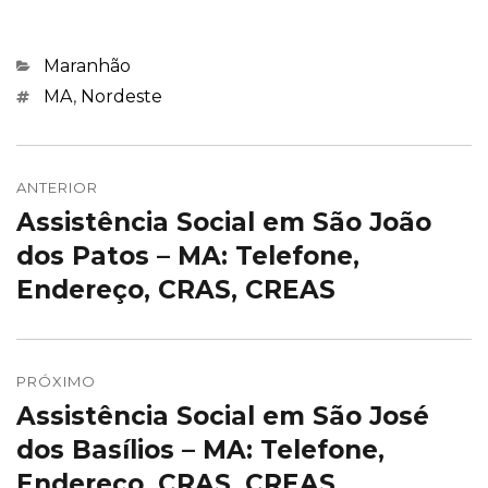
Categorias
Maranhão
Marcações
MA
,
Nordeste
Navegação
de
ANTERIOR
Assistência Social em São João
Post
Post
anterior:
dos Patos – MA: Telefone,
Endereço, CRAS, CREAS
PRÓXIMO
Assistência Social em São José
Próximo
post:
dos Basílios – MA: Telefone,
Endereço, CRAS, CREAS