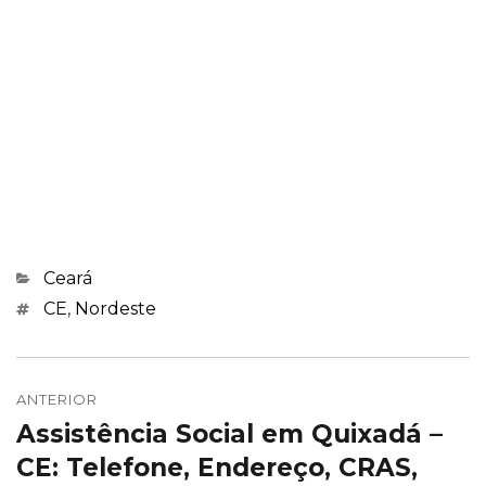
Categorias
Ceará
Marcações
CE
,
Nordeste
Navegação
de
ANTERIOR
Assistência Social em Quixadá –
Post
Post
anterior:
CE: Telefone, Endereço, CRAS,