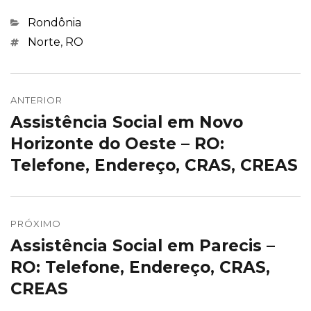
Categorias
Rondônia
Marcações
Norte
,
RO
Navegação
de
ANTERIOR
Assistência Social em Novo
Post
Post
anterior:
Horizonte do Oeste – RO:
Telefone, Endereço, CRAS, CREAS
PRÓXIMO
Assistência Social em Parecis –
Próximo
post:
RO: Telefone, Endereço, CRAS,
CREAS