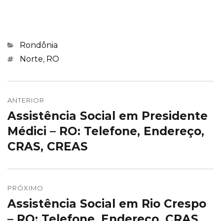
Categorias
Rondônia
Marcações
Norte
,
RO
Navegação
de
ANTERIOR
Assistência Social em Presidente
Post
Post
anterior:
Médici – RO: Telefone, Endereço,
CRAS, CREAS
PRÓXIMO
Assistência Social em Rio Crespo
Próximo
post:
– RO: Telefone, Endereço, CRAS,