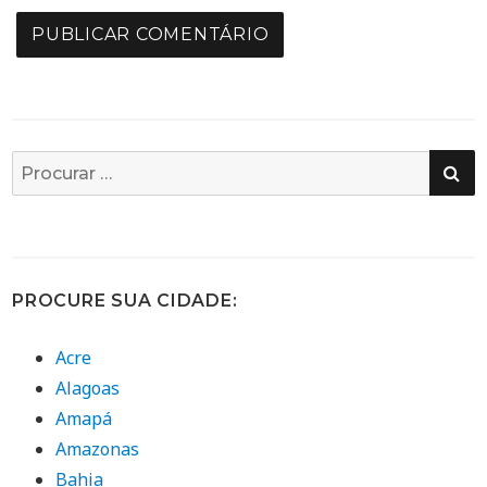
PE
Busca
por:
PROCURE SUA CIDADE:
Acre
Alagoas
Amapá
Amazonas
Bahia