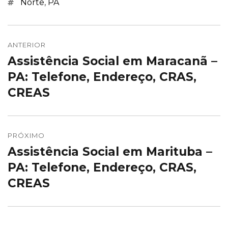
Marcações
Norte
,
PA
Navegação
de
ANTERIOR
Assistência Social em Maracanã –
Post
Post
anterior:
PA: Telefone, Endereço, CRAS,
CREAS
PRÓXIMO
Assistência Social em Marituba –
Próximo
post:
PA: Telefone, Endereço, CRAS,
CREAS