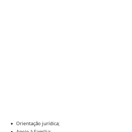
Orientação jurídica;
Apoio à Família;