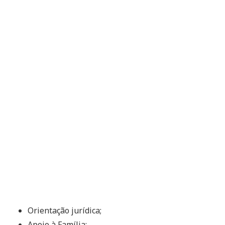
Orientação jurídica;
Apoio à Família;