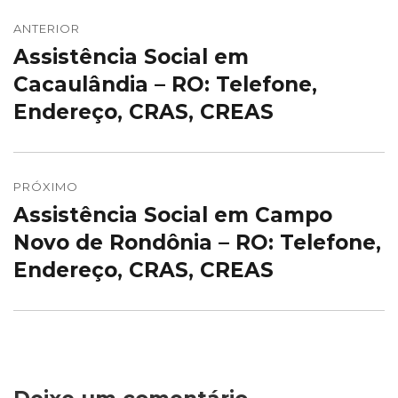
Navegação
de
ANTERIOR
Assistência Social em
Post
Post
anterior:
Cacaulândia – RO: Telefone,
Endereço, CRAS, CREAS
PRÓXIMO
Assistência Social em Campo
Próximo
post:
Novo de Rondônia – RO: Telefone,
Endereço, CRAS, CREAS