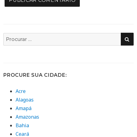
PE
Busca
por:
PROCURE SUA CIDADE:
Acre
Alagoas
Amapá
Amazonas
Bahia
Ceará