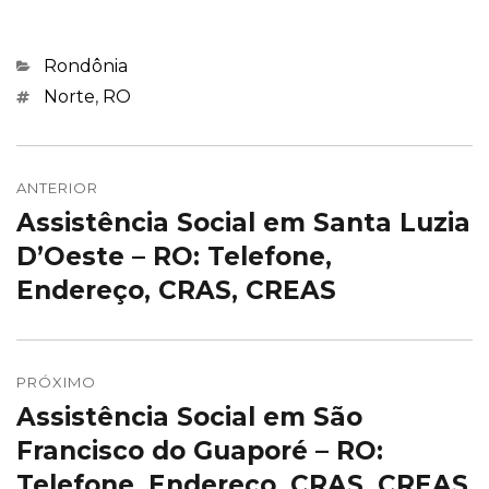
Categorias
Rondônia
Marcações
Norte
,
RO
Navegação
de
ANTERIOR
Assistência Social em Santa Luzia
Post
Post
anterior:
D’Oeste – RO: Telefone,
Endereço, CRAS, CREAS
PRÓXIMO
Assistência Social em São
Próximo
post:
Francisco do Guaporé – RO:
Telefone, Endereço, CRAS, CREAS