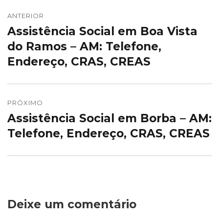
Navegação
de
ANTERIOR
Assistência Social em Boa Vista
Post
Post
anterior:
do Ramos – AM: Telefone,
Endereço, CRAS, CREAS
PRÓXIMO
Assistência Social em Borba – AM:
Próximo
post:
Telefone, Endereço, CRAS, CREAS
Deixe um comentário