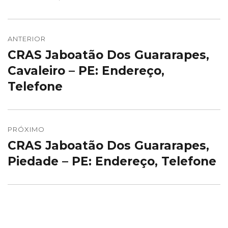
Navegação
de
ANTERIOR
CRAS Jaboatão Dos Guararapes,
Post
Post
anterior:
Cavaleiro – PE: Endereço,
Telefone
PRÓXIMO
CRAS Jaboatão Dos Guararapes,
Próximo
post:
Piedade – PE: Endereço, Telefone