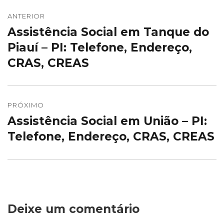
Navegação
de
ANTERIOR
Assistência Social em Tanque do
Post
Post
anterior:
Piauí – PI: Telefone, Endereço,
CRAS, CREAS
PRÓXIMO
Assistência Social em União – PI:
Próximo
post:
Telefone, Endereço, CRAS, CREAS
Deixe um comentário