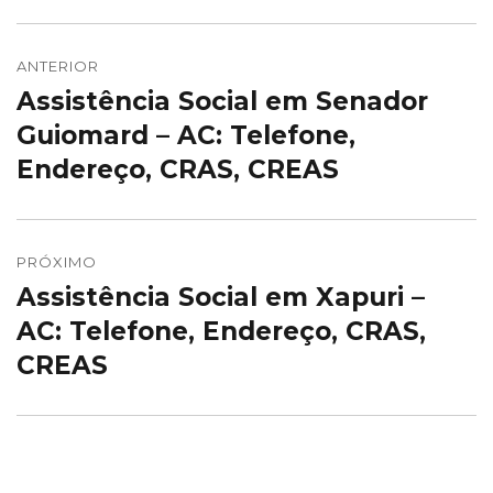
Navegação
de
ANTERIOR
Assistência Social em Senador
Post
Post
anterior:
Guiomard – AC: Telefone,
Endereço, CRAS, CREAS
PRÓXIMO
Assistência Social em Xapuri –
Próximo
post:
AC: Telefone, Endereço, CRAS,
CREAS