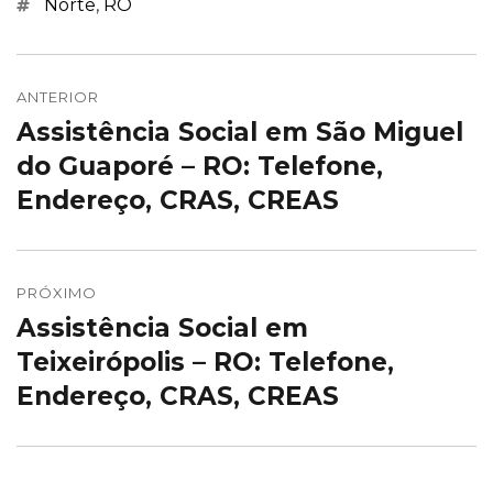
Marcações
Norte
,
RO
Navegação
de
ANTERIOR
Assistência Social em São Miguel
Post
Post
anterior:
do Guaporé – RO: Telefone,
Endereço, CRAS, CREAS
PRÓXIMO
Assistência Social em
Próximo
post:
Teixeirópolis – RO: Telefone,
Endereço, CRAS, CREAS