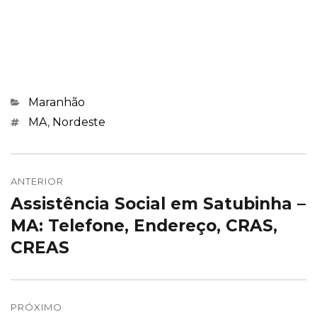
Categorias
Maranhão
Marcações
MA
,
Nordeste
Navegação
de
ANTERIOR
Assistência Social em Satubinha –
Post
Post
anterior:
MA: Telefone, Endereço, CRAS,
CREAS
PRÓXIMO