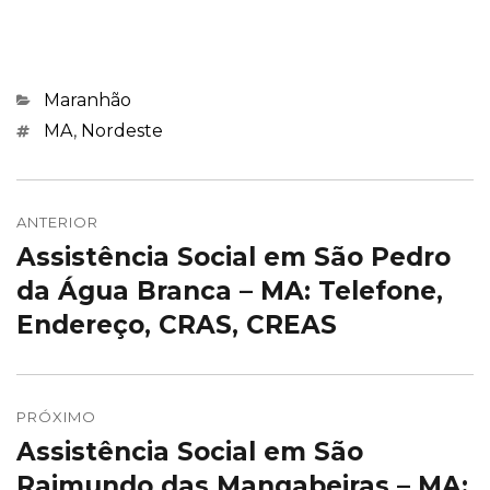
Categorias
Maranhão
Marcações
MA
,
Nordeste
Navegação
de
ANTERIOR
Assistência Social em São Pedro
Post
Post
anterior:
da Água Branca – MA: Telefone,
Endereço, CRAS, CREAS
PRÓXIMO
Assistência Social em São
Próximo
post:
Raimundo das Mangabeiras – MA: