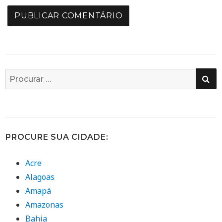
PE
Busca
por:
PROCURE SUA CIDADE:
Acre
Alagoas
Amapá
Amazonas
Bahia