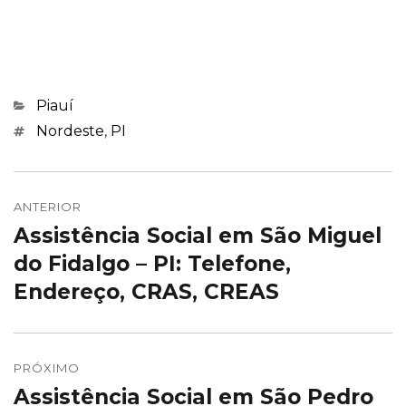
Categorias
Piauí
Marcações
Nordeste
,
PI
Navegação
de
ANTERIOR
Assistência Social em São Miguel
Post
Post
anterior:
do Fidalgo – PI: Telefone,
Endereço, CRAS, CREAS
PRÓXIMO
Assistência Social em São Pedro
Próximo