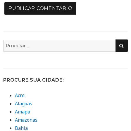
PE
Busca
por:
PROCURE SUA CIDADE:
Acre
Alagoas
Amapá
Amazonas
Bahia