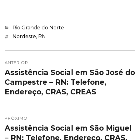
Categorias
Rio Grande do Norte
Marcações
Nordeste
,
RN
Navegação
de
ANTERIOR
Assistência Social em São José do
Post
Post
anterior:
Campestre – RN: Telefone,
Endereço, CRAS, CREAS
PRÓXIMO
Assistência Social em São Miguel
Próximo
post:
– RN: Telefone, Endereço, CRAS,