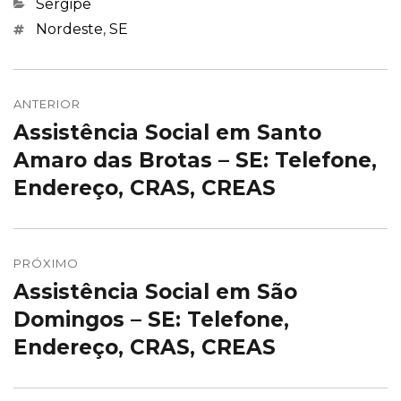
Categorias
Sergipe
Marcações
Nordeste
,
SE
Navegação
de
ANTERIOR
Assistência Social em Santo
Post
Post
anterior:
Amaro das Brotas – SE: Telefone,
Endereço, CRAS, CREAS
PRÓXIMO
Assistência Social em São
Próximo
post:
Domingos – SE: Telefone,
Endereço, CRAS, CREAS