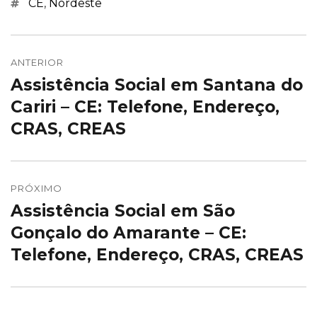
Marcações
CE
,
Nordeste
Navegação
de
ANTERIOR
Assistência Social em Santana do
Post
Post
anterior:
Cariri – CE: Telefone, Endereço,
CRAS, CREAS
PRÓXIMO
Assistência Social em São
Próximo
post:
Gonçalo do Amarante – CE:
Telefone, Endereço, CRAS, CREAS