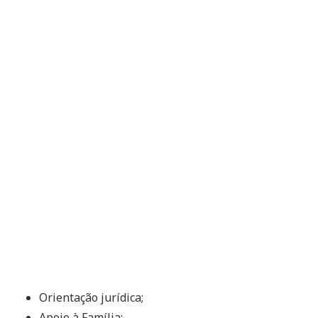
Orientação jurídica;
Apoio à Família;