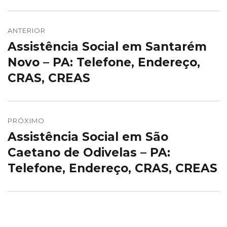
Navegação
de
ANTERIOR
Assistência Social em Santarém
Post
Post
anterior:
Novo – PA: Telefone, Endereço,
CRAS, CREAS
PRÓXIMO
Assistência Social em São
Próximo
post:
Caetano de Odivelas – PA:
Telefone, Endereço, CRAS, CREAS