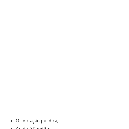
Orientação jurídica;
Apoio à Família;