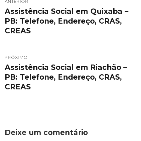
de
ANTERIOR
Assistência Social em Quixaba –
Post
Post
anterior:
PB: Telefone, Endereço, CRAS,
CREAS
PRÓXIMO
Assistência Social em Riachão –
Próximo
post:
PB: Telefone, Endereço, CRAS,
CREAS
Deixe um comentário