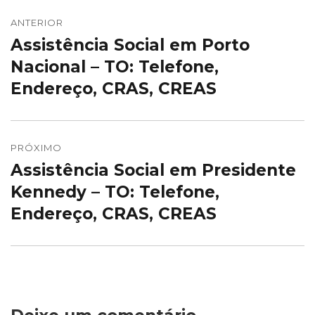
Navegação
de
ANTERIOR
Assistência Social em Porto
Post
Post
anterior:
Nacional – TO: Telefone,
Endereço, CRAS, CREAS
PRÓXIMO
Assistência Social em Presidente
Próximo
post:
Kennedy – TO: Telefone,
Endereço, CRAS, CREAS