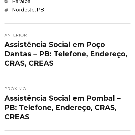
Categorias
Paraíba
Marcações
Nordeste
,
PB
Navegação
de
ANTERIOR
Assistência Social em Poço
Post
Post
anterior:
Dantas – PB: Telefone, Endereço,
CRAS, CREAS
PRÓXIMO
Assistência Social em Pombal –
Próximo
post:
PB: Telefone, Endereço, CRAS,
CREAS