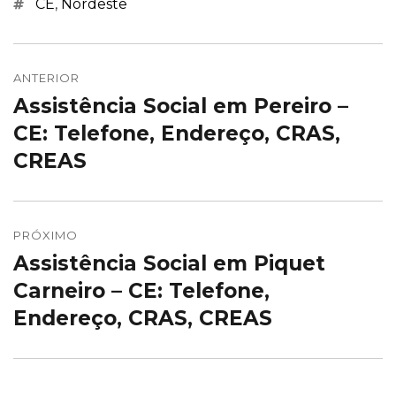
Marcações
CE
,
Nordeste
Navegação
de
ANTERIOR
Assistência Social em Pereiro –
Post
Post
anterior:
CE: Telefone, Endereço, CRAS,
CREAS
PRÓXIMO
Assistência Social em Piquet
Próximo
post:
Carneiro – CE: Telefone,
Endereço, CRAS, CREAS