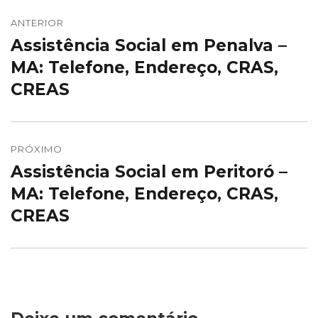
Navegação
de
ANTERIOR
Assistência Social em Penalva –
Post
Post
anterior:
MA: Telefone, Endereço, CRAS,
CREAS
PRÓXIMO
Assistência Social em Peritoró –
Próximo
post:
MA: Telefone, Endereço, CRAS,
CREAS