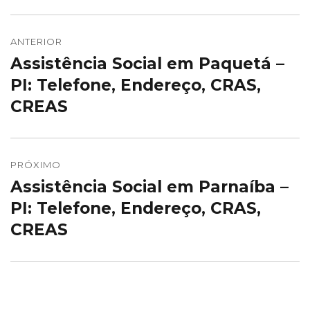
Navegação
de
ANTERIOR
Assistência Social em Paquetá –
Post
Post
anterior:
PI: Telefone, Endereço, CRAS,
CREAS
PRÓXIMO
Assistência Social em Parnaíba –
Próximo
post:
PI: Telefone, Endereço, CRAS,
CREAS