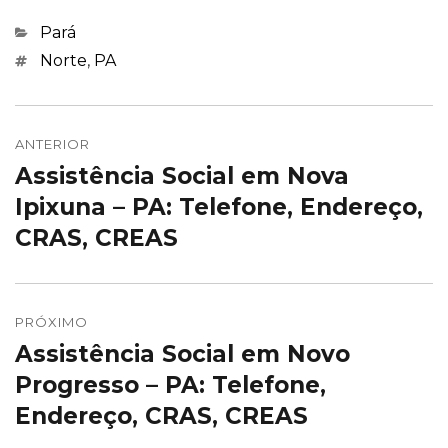
Categorias
Pará
Marcações
Norte
,
PA
Navegação
de
ANTERIOR
Assistência Social em Nova
Post
Post
anterior:
Ipixuna – PA: Telefone, Endereço,
CRAS, CREAS
PRÓXIMO
Assistência Social em Novo
Próximo
post:
Progresso – PA: Telefone,
Endereço, CRAS, CREAS