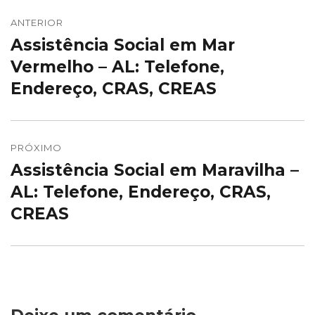
Navegação
de
ANTERIOR
Assistência Social em Mar
Post
Post
anterior:
Vermelho – AL: Telefone,
Endereço, CRAS, CREAS
PRÓXIMO
Assistência Social em Maravilha –
Próximo
post:
AL: Telefone, Endereço, CRAS,
CREAS