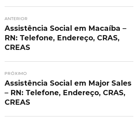
Navegação
de
ANTERIOR
Assistência Social em Macaíba –
Post
Post
anterior:
RN: Telefone, Endereço, CRAS,
CREAS
PRÓXIMO
Assistência Social em Major Sales
Próximo
post:
– RN: Telefone, Endereço, CRAS,
CREAS