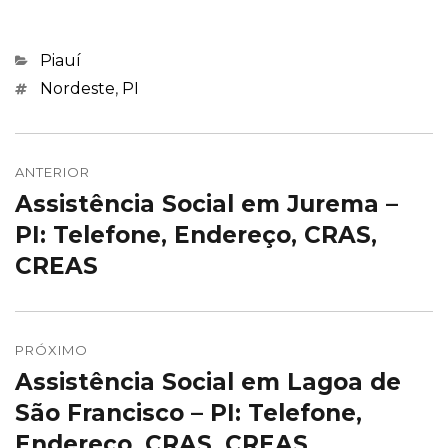
Categorias
Piauí
Marcações
Nordeste
,
PI
Navegação
de
ANTERIOR
Assistência Social em Jurema –
Post
Post
anterior:
PI: Telefone, Endereço, CRAS,
CREAS
PRÓXIMO
Assistência Social em Lagoa de
Próximo
post:
São Francisco – PI: Telefone,
Endereço, CRAS, CREAS