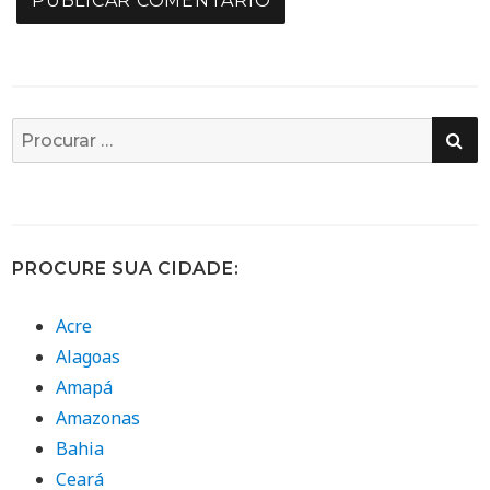
PE
Busca
por:
PROCURE SUA CIDADE:
Acre
Alagoas
Amapá
Amazonas
Bahia
Ceará