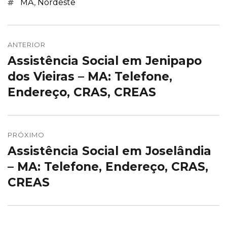
Marcações
MA
,
Nordeste
Navegação
de
ANTERIOR
Assistência Social em Jenipapo
Post
Post
anterior:
dos Vieiras – MA: Telefone,
Endereço, CRAS, CREAS
PRÓXIMO
Assistência Social em Joselândia
Próximo
post:
– MA: Telefone, Endereço, CRAS,
CREAS