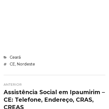
Categorias
Ceará
Marcações
CE
,
Nordeste
Navegação
de
ANTERIOR
Assistência Social em Ipaumirim –
Post
Post
anterior:
CE: Telefone, Endereço, CRAS,
CREAS