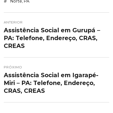
Marcações
Norte
,
PA
Navegação
de
ANTERIOR
Assistência Social em Gurupá –
Post
Post
anterior:
PA: Telefone, Endereço, CRAS,
CREAS
PRÓXIMO
Assistência Social em Igarapé-
Próximo
post:
Miri – PA: Telefone, Endereço,
CRAS, CREAS