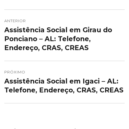
Navegação
de
ANTERIOR
Assistência Social em Girau do
Post
Post
anterior:
Ponciano – AL: Telefone,
Endereço, CRAS, CREAS
PRÓXIMO
Assistência Social em Igaci – AL:
Próximo
post:
Telefone, Endereço, CRAS, CREAS