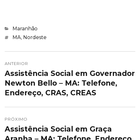
Categorias
Maranhão
Marcações
MA
,
Nordeste
Navegação
de
ANTERIOR
Assistência Social em Governador
Post
Post
anterior:
Newton Bello – MA: Telefone,
Endereço, CRAS, CREAS
PRÓXIMO
Assistência Social em Graça
Próximo
post:
Aranha – MA: Telefone, Endereço,