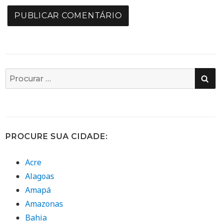
PE
Busca
por:
PROCURE SUA CIDADE:
Acre
Alagoas
Amapá
Amazonas
Bahia