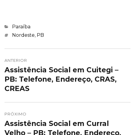
Categorias
Paraíba
Marcações
Nordeste
,
PB
Navegação
de
ANTERIOR
Assistência Social em Cuitegi –
Post
Post
anterior:
PB: Telefone, Endereço, CRAS,
CREAS
PRÓXIMO
Assistência Social em Curral
Próximo
post:
Velho – PB: Telefone, Endereço,