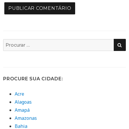
PE
Busca
por:
PROCURE SUA CIDADE:
Acre
Alagoas
Amapá
Amazonas
Bahia