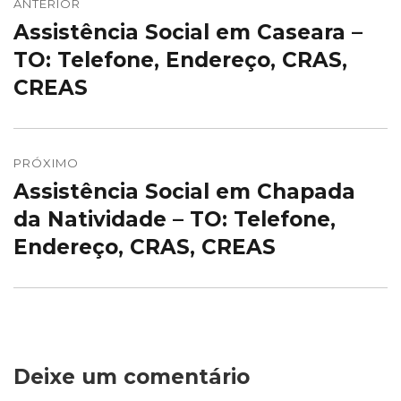
de
ANTERIOR
Assistência Social em Caseara –
Post
Post
anterior:
TO: Telefone, Endereço, CRAS,
CREAS
PRÓXIMO
Assistência Social em Chapada
Próximo
post:
da Natividade – TO: Telefone,
Endereço, CRAS, CREAS
Deixe um comentário