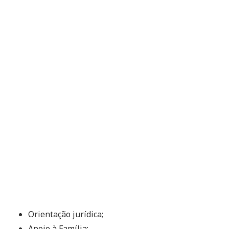
Orientação jurídica;
Apoio à Família;