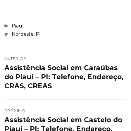
Categorias
Piauí
Marcações
Nordeste
,
PI
Navegação
de
ANTERIOR
Assistência Social em Caraúbas
Post
Post
anterior:
do Piauí – PI: Telefone, Endereço,
CRAS, CREAS
PRÓXIMO
Assistência Social em Castelo do
Próximo
post:
Piauí – PI: Telefone, Endereço,