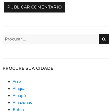
PE
Busca
por:
PROCURE SUA CIDADE:
Acre
Alagoas
Amapá
Amazonas
Bahia