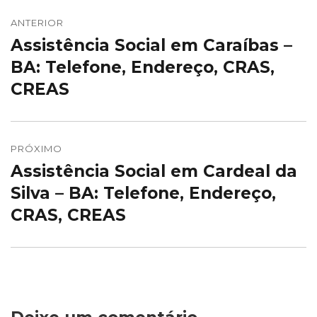
Navegação
de
ANTERIOR
Assistência Social em Caraíbas –
Post
Post
anterior:
BA: Telefone, Endereço, CRAS,
CREAS
PRÓXIMO
Assistência Social em Cardeal da
Próximo
post:
Silva – BA: Telefone, Endereço,
CRAS, CREAS