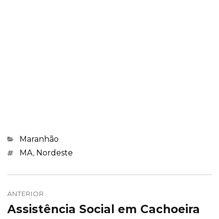
Categorias
Maranhão
Marcações
MA
,
Nordeste
Navegação
de
ANTERIOR
Assistência Social em Cachoeira
Post
Post