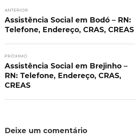
Navegação
de
ANTERIOR
Assistência Social em Bodó – RN:
Post
Post
anterior:
Telefone, Endereço, CRAS, CREAS
PRÓXIMO
Assistência Social em Brejinho –
Próximo
post:
RN: Telefone, Endereço, CRAS,
CREAS
Deixe um comentário