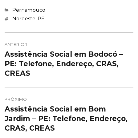
Categorias
Pernambuco
Marcações
Nordeste
,
PE
Navegação
de
ANTERIOR
Assistência Social em Bodocó –
Post
Post
anterior:
PE: Telefone, Endereço, CRAS,
CREAS
PRÓXIMO
Assistência Social em Bom
Próximo
post:
Jardim – PE: Telefone, Endereço,
CRAS, CREAS