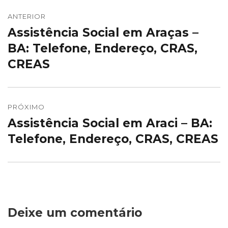
Navegação
de
ANTERIOR
Assistência Social em Araças –
Post
Post
anterior:
BA: Telefone, Endereço, CRAS,
CREAS
PRÓXIMO
Assistência Social em Araci – BA:
Próximo
post:
Telefone, Endereço, CRAS, CREAS
Deixe um comentário