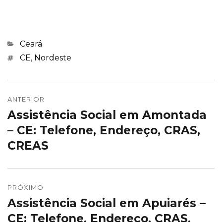
Categorias
Ceará
Marcações
CE
,
Nordeste
Navegação
de
ANTERIOR
Assistência Social em Amontada
Post
Post
anterior:
– CE: Telefone, Endereço, CRAS,
CREAS
PRÓXIMO
Assistência Social em Apuiarés –
Próximo
post:
CE: Telefone, Endereço, CRAS,