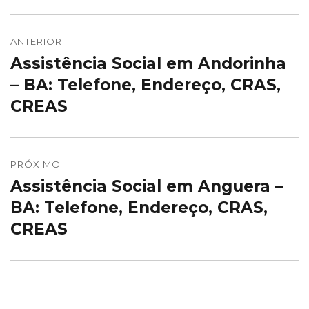
Navegação
de
ANTERIOR
Assistência Social em Andorinha
Post
Post
anterior:
– BA: Telefone, Endereço, CRAS,
CREAS
PRÓXIMO
Assistência Social em Anguera –
Próximo
post:
BA: Telefone, Endereço, CRAS,
CREAS