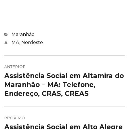
Categorias
Maranhão
Marcações
MA
,
Nordeste
Navegação
de
ANTERIOR
Assistência Social em Altamira do
Post
Post
anterior:
Maranhão – MA: Telefone,
Endereço, CRAS, CREAS
PRÓXIMO
Assistência Social em Alto Alegre
Próximo