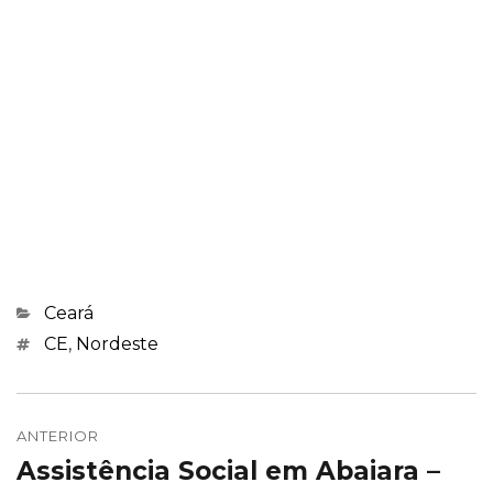
Categorias
Ceará
Marcações
CE
,
Nordeste
Navegação
de
ANTERIOR
Assistência Social em Abaiara –
Post
Post